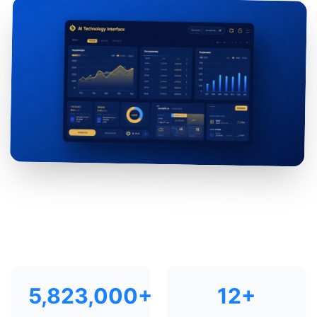
5,823,000
+
12
+